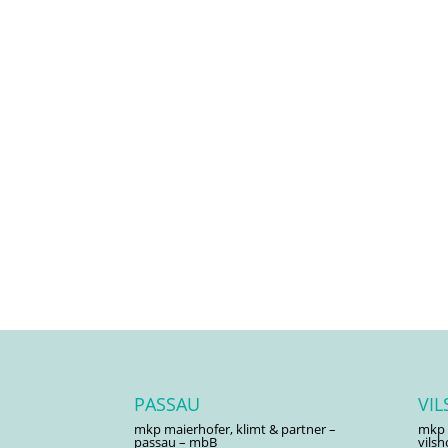
PASSAU
VI
mkp maierhofer, klimt & partner –
mkp 
passau – mbB
vils