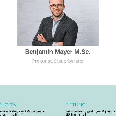
Benjamin Mayer M.Sc.
Prokurist, Steuerberater
LSHOFEN
TITTLING
maierhofer, klimt & partner –
mkp leybach, gastinger & partne
hofen – mbB
tittling – mbB